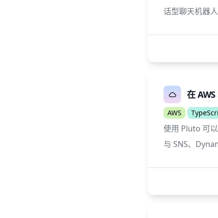
话型聊天机器人
在 AWS
AWS
TypeScr
使用 Pluto 可
与 SNS、Dyna