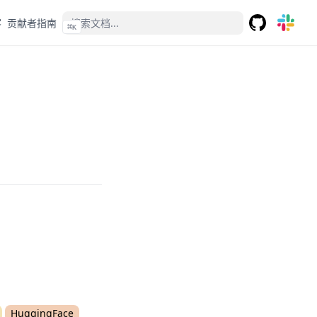
客
贡献者指南
⌘
K
GitHub
(opens in a 
(opens 
HuggingFace