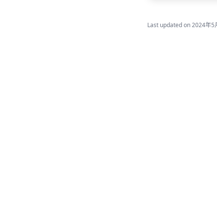
Last updated on
2024年5
简体中文
系统默认
The Pluto documentation.