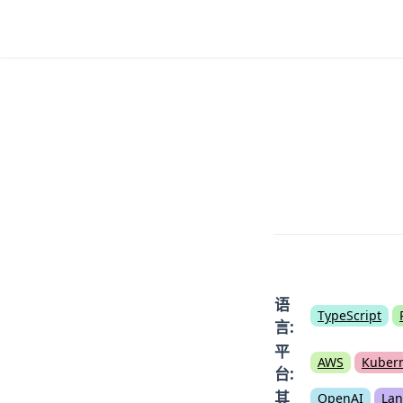
语
TypeScript
言
:
平
AWS
Kuber
台
:
其
OpenAI
Lan